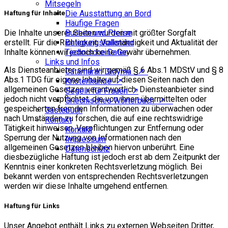
Mitsegeln
Die Ausstattung an Bord
Haftung für Inhalte
Häufige Fragen
Die Inhalte unserer Seiten wurden mit größter Sorgfalt
Buchen und Preise
erstellt. Für die Richtigkeit, Vollständigkeit und Aktualität der
Belegungskalender
Inhalte können wir jedoch keine Gewähr übernehmen.
Technische Daten
Links und Infos
Als Diensteanbieter sind wir gemäß § 6 Abs.1 MDStV und § 8
Catamaran Didyma ↗
Abs.1 TDG für eigene Inhalte auf diesen Seiten nach den
Knotenkunde ↗
allgemeinen Gesetzen verantwortlich. Diensteanbieter sind
Segeln für Frauen ↗
jedoch nicht verpflichtet, die von ihnen übermittelten oder
Griechisches Wörterbuch ↗
gespeicherten fremden Informationen zu überwachen oder
Gästebuch
nach Umständen zu forschen, die auf eine rechtswidrige
Kontakt
Tätigkeit hinweisen. Verpflichtungen zur Entfernung oder
Kontakt
Sperrung der Nutzung von Informationen nach den
Impressum
allgemeinen Gesetzen bleiben hiervon unberührt. Eine
Datenschutz
diesbezügliche Haftung ist jedoch erst ab dem Zeitpunkt der
Kenntnis einer konkreten Rechtsverletzung möglich. Bei
bekannt werden von entsprechenden Rechtsverletzungen
werden wir diese Inhalte umgehend entfernen.
Haftung für Links
Unser Angebot enthält Links zu externen Webseiten Dritter,