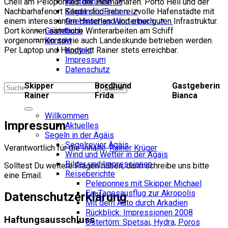
Cheli am Peloponnes der Heimathafen. Porto Heli und der
Knotenkunde ↗
Nachbarhafenort Kilada sind sehr reizvolle Hafenstädte mit
Segeln für Frauen ↗
einem interessanten Hinterland und einer guten Infrastruktur.
Griechisches Wörterbuch ↗
Dort können sämtliche Winterarbeiten am Schiff
Gästebuch
vorgenommen sowie auch Landeskunde betrieben werden.
Kontakt
Per Laptop und Handy ist Rainer stets erreichbar.
Kontakt
Impressum
Datenschutz
Skipper
Bordhund
Gastgeberin
Suche
Rainer
Frida
Bianca
Willkommen
Impressum
Aktuelles
Segeln in der Ägäis
Segelrevier Ägäis
Verantwortlich für die Inhalte:
Rainer Krüger
Wind und Wetter in der Ägäis
Bilder und Impressionen
Solltest Du weitere Fragen haben, dann schreibe uns bitte
Reiseberichte
eine Email.
Peleponnes mit Skipper Michael
Ein Tagesausflug zur Akropolis
Datenschutzerklärung
Mit dem Auto durch Arkadien
Rückblick: Impressionen 2008
Haftungsausschluss
Ostertörn: Spetsai, Hydra, Poros